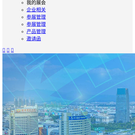
我的展会
企业相关
参展管理
参展管理
产品管理
邀请函


