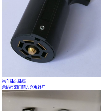
拖车插头插座
余姚市泗门镇方兴电器厂