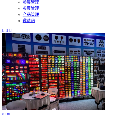
参展管理
参展管理
产品管理
邀请函



灯具