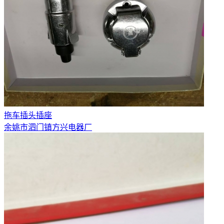
拖车插头插座
余姚市泗门镇方兴电器厂