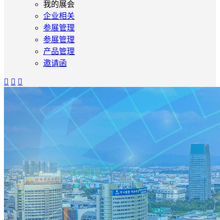
我的展会
企业相关
参展管理
参展管理
产品管理
邀请函


