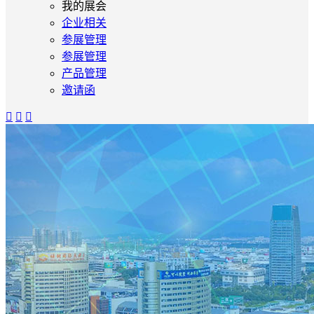
我的展会
企业相关
参展管理
参展管理
产品管理
邀请函


