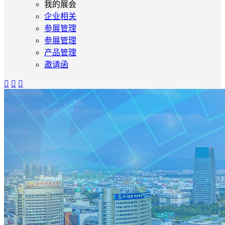
我的展会
企业相关
参展管理
参展管理
产品管理
邀请函


