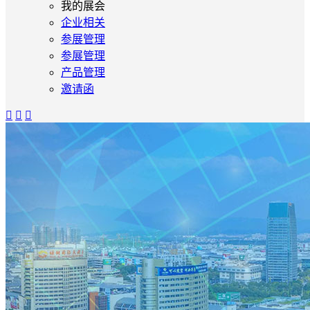
我的展会
企业相关
参展管理
参展管理
产品管理
邀请函


